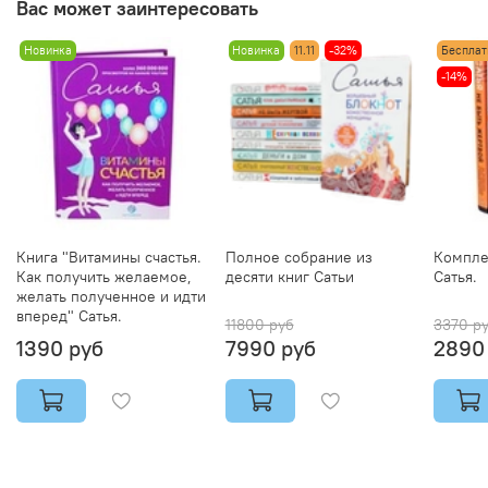
Вас может заинтересовать
Новинка
Новинка
11.11
-32%
Бесплат
-14%
Книга "Витамины счастья.
Полное собрание из
Комплек
Как получить желаемое,
десяти книг Сатьи
Сатья.
желать полученное и идти
вперед" Сатья.
11800 руб
3370 р
1390 руб
7990 руб
2890