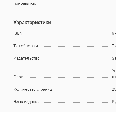
понравится.
Характеристики
ISBN
9
Тип обложки
Т
Издательство
S
У
Серия
ж
Количество страниц
2
Язык издания
Р