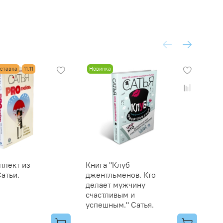
оставка
11.11
Новинка
Но
плект из
Книга "Клуб
Кн
Сатьи.
джентльменов. Кто
ка
делает мужчину
бл
счастливым и
успешным." Сатья.