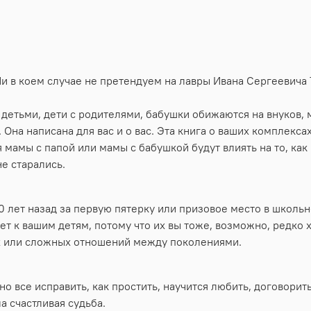
 Ни в коем случае не претендуем на лавры Ивана Сергеевича 
детьми, дети с родителями, бабушки обижаются на внуков, 
 Она написана для вас и о вас. Эта книга о ваших комплексах
мамы с папой или мамы с бабушкой будут влиять на то, как 
не старались.
30 лет назад за первую пятерку или призовое место в школ
дет к вашим детям, потому что их вы тоже, возможно, редко 
х или сложных отношений между поколениями.
о все исправить, как простить, научится любить, договорит
а счастливая судьба.