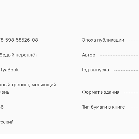
78-598-58526-08
Эпоха публикации
вёрдый переплёт
Автор
atyaBook
Год выпуска
мный тренинг, меняющий
изнь
Формат издания
56
Тип бумаги в книге
усский