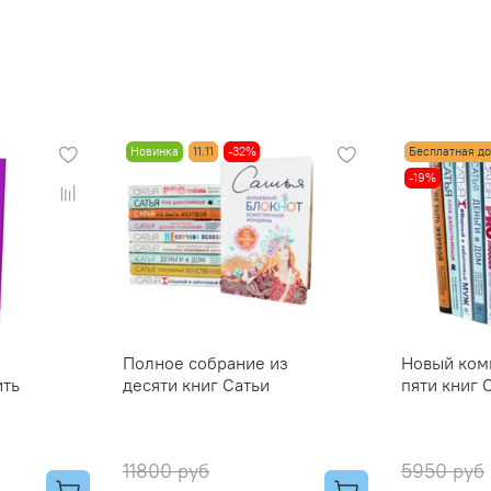
Новинка
11.11
-32%
Бесплатная д
-19%
Полное собрание из
Новый ком
ить
десяти книг Сатьи
пяти книг 
11800 руб
5950 руб