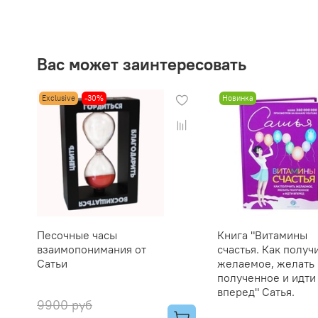
Вас может заинтересовать
Exclusive
-30%
Новинка
Песочные часы
Книга "Витамины
взаимопонимания от
счастья. Как получ
Сатьи
желаемое, желать
полученное и идти
вперед" Сатья.
9900 руб