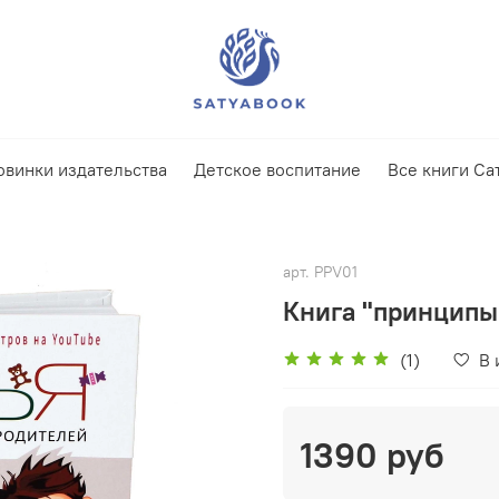
овинки издательства
Детское воспитание
Все книги Са
арт.
PPV01
Книга "принципы 
(1)
В 
1390 руб