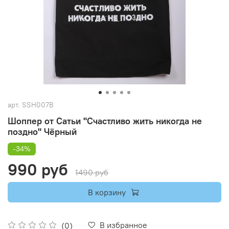
арт.
SSH007B
Шоппер от Сатьи "Счастливо жить никогда не
поздно" Чёрный
-34%
990 руб
1490 руб
В корзину
В избранное
(0)